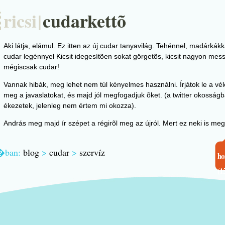
ricsi
|
cudarkettõ
Aki látja, elámul. Ez itten az új cudar tanyavilág. Tehénnel, madárkák
cudar legénnyel Kicsit idegesítõen sokat görgetõs, kicsit nagyon mess
mégiscsak cudar!
Vannak hibák, meg lehet nem túl kényelmes használni. Írjátok le a vé
meg a javaslatokat, és majd jól megfogadjuk õket. (a twitter okosság
ékezetek, jelenleg nem értem mi okozza).
András meg majd ír szépet a régirõl meg az újról. Mert ez neki is meg
�ban:
blog
>
cudar
>
szervíz
h
(1