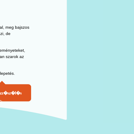
kal, meg bajszos
zi, de
leményeteket,
ban szarok az
lepetés.
ozz�sz�l�s
5)