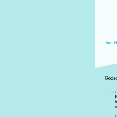
band
Geci
é
K
b
t
s